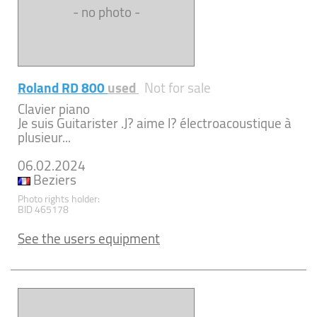
- no photo -
Roland RD 800
used
Not for sale
Clavier piano
Je suis Guitarister .J? aime l? électroacoustique à
plusieur...
06.02.2024
Beziers
Photo rights holder:
BID 465178
See the users equipment