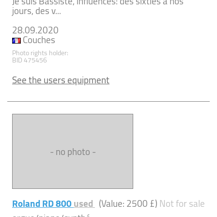
Je suis Bassiste, influences: des sixties à nos
jours, des v...
28.09.2020
Couches
Photo rights holder:
BID 475456
See the users equipment
- no photo -
Roland RD 800
used
(Value: 2500 £)
Not for sale