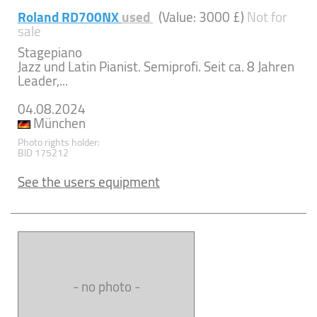
Roland RD700NX
used
(Value: 3000 £)
Not for
sale
Stagepiano
Jazz und Latin Pianist. Semiprofi. Seit ca. 8 Jahren
Leader,...
04.08.2024
München
Photo rights holder:
BID 175212
See the users equipment
- no photo -