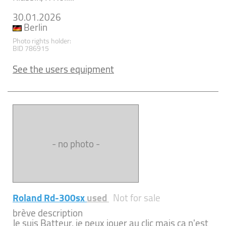
30.01.2026
Berlin
Photo rights holder:
BID 786915
See the users equipment
- no photo -
Roland Rd-300sx
used
Not for sale
brève description
Je suis Batteur, je peux jouer au clic mais ça n'est