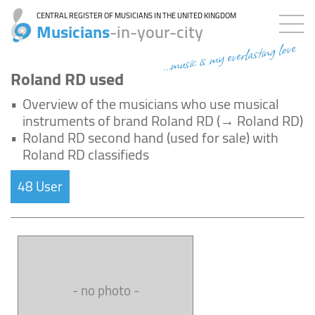
CENTRAL REGISTER OF MUSICIANS IN THE UNITED KINGDOM
Musicians
-in-your-city
...music is my everlasting love
Roland RD used
•
Overview of the musicians who use musical
instruments of brand Roland RD (→ Roland RD)
•
Roland RD second hand (used for sale) with
Roland RD classifieds
48 User
- no photo -