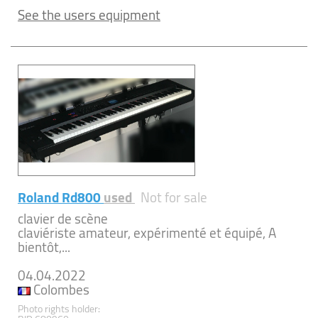
See the users equipment
Roland Rd800
used
Not for sale
clavier de scène
claviériste amateur, expérimenté et équipé, A
bientôt,...
04.04.2022
Colombes
Photo rights holder: