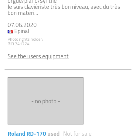
orgue/piano/synthé
Je suis claviériste très bon niveau, avec du très
bon matéri...
07.06.2020
Epinal
Photo rights holder:
BID 741724
See the users equipment
- no photo -
Roland RD-170
used
Not for sale